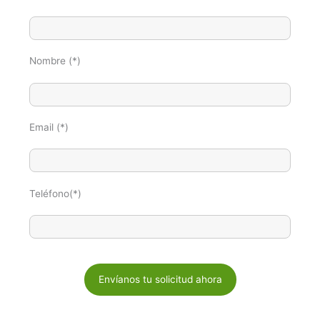
Nombre (*)
Email (*)
Teléfono(*)
P
o
r
f