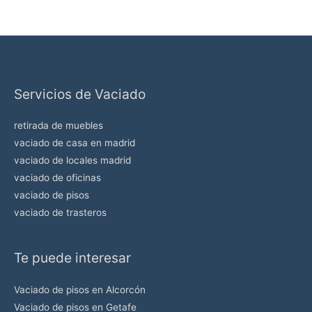
a
v
o
r
Servicios de Vaciado
,
d
retirada de muebles
e
vaciado de casa en madrid
j
vaciado de locales madrid
a
vaciado de oficinas
e
vaciado de pisos
s
vaciado de trasteros
t
e
Te puede interesar
c
a
Vaciado de pisos en Alcorcón
m
Vaciado de pisos en Getafe