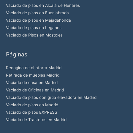
p
Vaciado de pisos en Alcalá de Henares
o
Vaciado de pisos en Fuenlabrada
v
Vaciado de pisos en Majadahonda
a
Vaciado de pisos en Leganes
c
Vaciado de Pisos en Mostoles
í
o
Páginas
.
Recogida de chatarra Madrid
Retirada de muebles Madrid
Vaciado de casa en Madrid
Vaciado de Oficinas en Madrid
Vaciado de pisos con grúa elevadora en Madrid
Vaciado de pisos en Madrid
Vaciado de pisos EXPRESS
Vaciado de Trasteros en Madrid