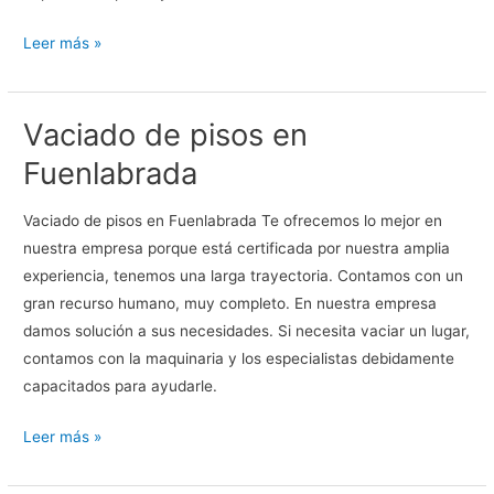
Vaciado
Leer más »
de
pisos
Vaciado de pisos en
en
Alcalá
Fuenlabrada
de
Henares
Vaciado de pisos en Fuenlabrada Te ofrecemos lo mejor en
nuestra empresa porque está certificada por nuestra amplia
experiencia, tenemos una larga trayectoria. Contamos con un
gran recurso humano, muy completo. En nuestra empresa
damos solución a sus necesidades. Si necesita vaciar un lugar,
contamos con la maquinaria y los especialistas debidamente
capacitados para ayudarle.
Vaciado
Leer más »
de
pisos