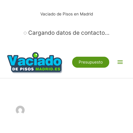
Ir
al
Vaciado de Pisos en Madrid
contenido
◌ Cargando datos de contacto…
Men
Presupuesto
princ