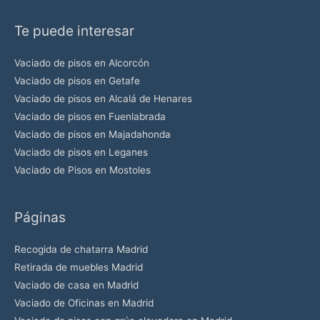
e
Te puede interesar
c
a
Vaciado de pisos en Alcorcón
m
Vaciado de pisos en Getafe
p
Vaciado de pisos en Alcalá de Henares
o
Vaciado de pisos en Fuenlabrada
v
Vaciado de pisos en Majadahonda
a
Vaciado de pisos en Leganes
c
Vaciado de Pisos en Mostoles
í
o
Páginas
.
Recogida de chatarra Madrid
Retirada de muebles Madrid
Vaciado de casa en Madrid
Vaciado de Oficinas en Madrid