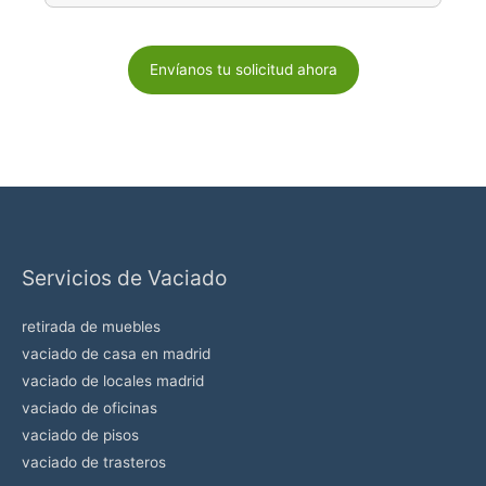
P
o
r
f
a
v
o
r
Servicios de Vaciado
,
d
retirada de muebles
e
vaciado de casa en madrid
j
vaciado de locales madrid
a
vaciado de oficinas
e
vaciado de pisos
s
vaciado de trasteros
t