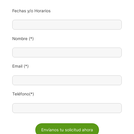
Fechas y/o Horarios
Nombre (*)
Email (*)
Teléfono(*)
P
o