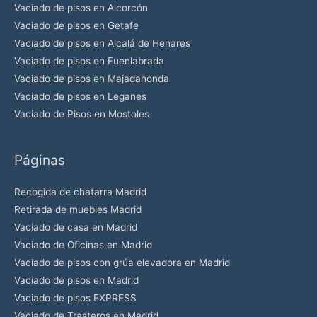
Vaciado de pisos en Alcorcón
m
Vaciado de pisos en Getafe
p
Vaciado de pisos en Alcalá de Henares
o
Vaciado de pisos en Fuenlabrada
v
Vaciado de pisos en Majadahonda
a
Vaciado de pisos en Leganes
c
Vaciado de Pisos en Mostoles
í
o
Páginas
.
Recogida de chatarra Madrid
Retirada de muebles Madrid
Vaciado de casa en Madrid
Vaciado de Oficinas en Madrid
Vaciado de pisos con grúa elevadora en Madrid
Vaciado de pisos en Madrid
Vaciado de pisos EXPRESS
Vaciado de Trasteros en Madrid