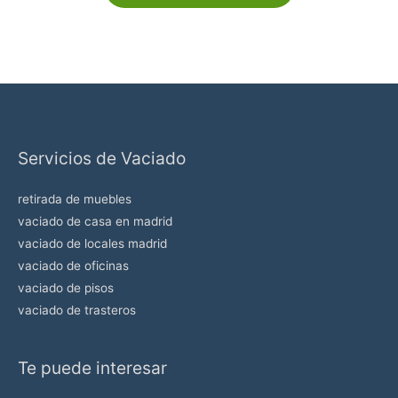
r
f
a
v
o
r
Servicios de Vaciado
,
d
retirada de muebles
e
vaciado de casa en madrid
j
vaciado de locales madrid
a
vaciado de oficinas
e
vaciado de pisos
s
vaciado de trasteros
t
e
Te puede interesar
c
a