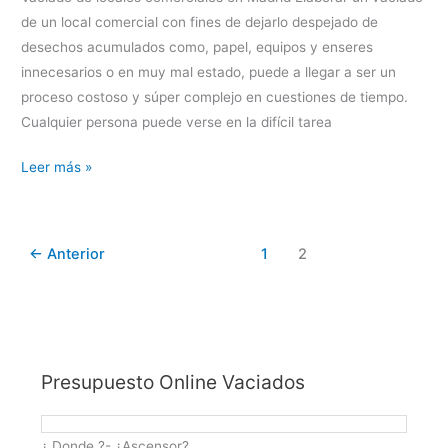
de un local comercial con fines de dejarlo despejado de
desechos acumulados como, papel, equipos y enseres
innecesarios o en muy mal estado, puede a llegar a ser un
proceso costoso y súper complejo en cuestiones de tiempo.
Cualquier persona puede verse en la difícil tarea
Vaciado
Leer más »
de
locales
comerciales
←
Anterior
1
2
en
Madrid
Presupuesto Online Vaciados
¿ Donde ?- ¿Ascensor?