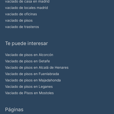
vaciado de casa en madrid
a
vaciado de locales madrid
e
vaciado de oficinas
vaciado de pisos
s
vaciado de trasteros
t
e
c
Te puede interesar
a
Vaciado de pisos en Alcorcón
m
Vaciado de pisos en Getafe
p
Vaciado de pisos en Alcalá de Henares
o
Vaciado de pisos en Fuenlabrada
v
Vaciado de pisos en Majadahonda
a
Vaciado de pisos en Leganes
c
Vaciado de Pisos en Mostoles
í
o
Páginas
.