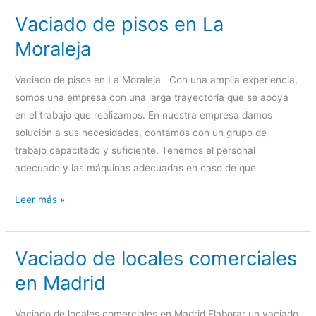
Vaciado de pisos en La
en
Parla
Moraleja
Vaciado de pisos en La Moraleja Con una amplia experiencia,
somos una empresa con una larga trayectoria que se apoya
en el trabajo que realizamos. En nuestra empresa damos
solución a sus necesidades, contamos con un grupo de
trabajo capacitado y suficiente. Tenemos el personal
adecuado y las máquinas adecuadas en caso de que
Vaciado
Leer más »
de
pisos
Vaciado de locales comerciales
en
La
en Madrid
Moraleja
Vaciado de locales comerciales en Madrid Elaborar un vaciado